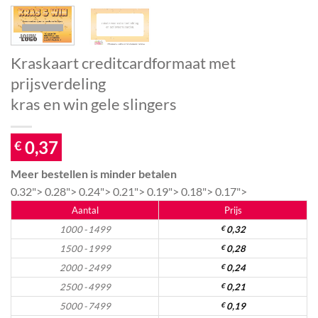
Kraskaart creditcardformaat met
prijsverdeling
kras en win gele slingers
0,37
€
Meer bestellen is minder betalen
0.32">
0.28">
0.24">
0.21">
0.19">
0.18">
0.17">
Aantal
Prijs
1000 - 1499
€
0,32
1500 - 1999
€
0,28
2000 - 2499
€
0,24
2500 - 4999
€
0,21
5000 - 7499
€
0,19