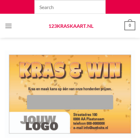
Skip
to
content
123KRASKAART.NL
0