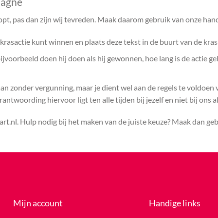
pagne
opt, pas dan zijn wij tevreden. Maak daarom gebruik van onze hand
rasactie kunt winnen en plaats deze tekst in de buurt van de kras
voorbeeld doen hij doen als hij gewonnen, hoe lang is de actie ge
aan zonder vergunning, maar je dient wel aan de regels te voldoen
ntwoording hiervoor ligt ten alle tijden bij jezelf en niet bij ons a
rt.nl. Hulp nodig bij het maken van de juiste keuze? Maak dan ge
Mijn account
Handige links