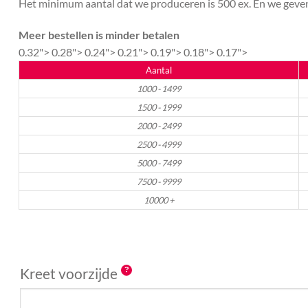
Het minimum aantal dat we produceren is 500 ex. En we geven 
Meer bestellen is minder betalen
0.32">
0.28">
0.24">
0.21">
0.19">
0.18">
0.17">
Aantal
1000 - 1499
1500 - 1999
2000 - 2499
2500 - 4999
5000 - 7499
7500 - 9999
10000 +
Kreet voorzijde