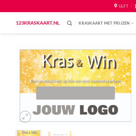
Skip
ULFT
to
content
123KRASKAART.NL
KRASKAART MET PRIJZEN