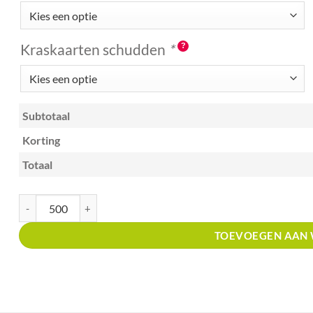
Kraskaarten schudden
*
Subtotaal
Korting
Totaal
Kraskaart creditcardformaat met prijsverdeling kras en win goudgele ste
TOEVOEGEN AAN