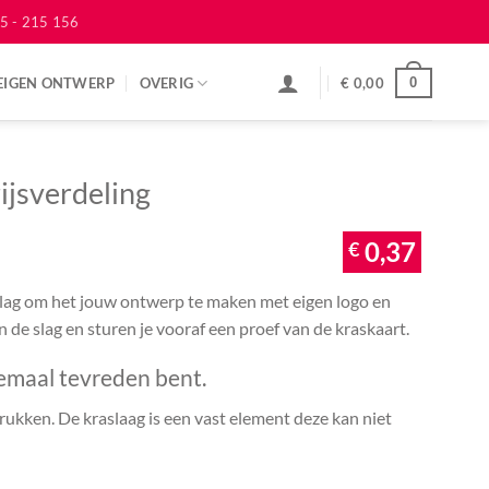
5 - 215 156
EIGEN ONTWERP
OVERIG
€
0,00
0
ijsverdeling
€
0,37
 slag om het jouw ontwerp te maken met eigen logo en
an de slag en sturen je vooraf een proef van de kraskaart.
emaal tevreden bent.
ukken. De kraslaag is een vast element deze kan niet