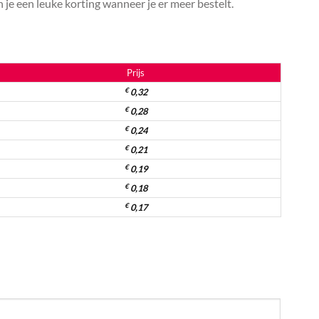
je een leuke korting wanneer je er meer bestelt.
Prijs
€
0,32
€
0,28
€
0,24
€
0,21
€
0,19
€
0,18
€
0,17