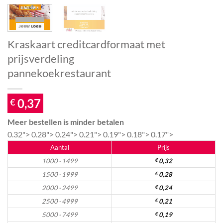
Kraskaart creditcardformaat met
prijsverdeling
pannekoekrestaurant
0,37
€
Meer bestellen is minder betalen
0.32">
0.28">
0.24">
0.21">
0.19">
0.18">
0.17">
Aantal
Prijs
1000 - 1499
€
0,32
1500 - 1999
€
0,28
2000 - 2499
€
0,24
2500 - 4999
€
0,21
5000 - 7499
€
0,19