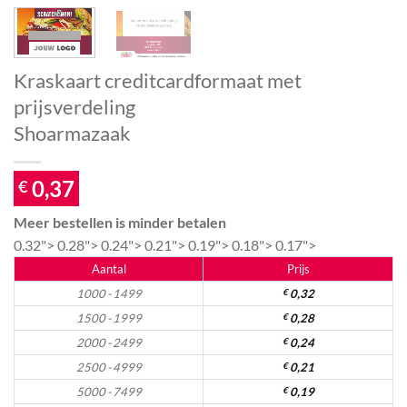
Kraskaart creditcardformaat met
prijsverdeling
Shoarmazaak
0,37
€
Meer bestellen is minder betalen
0.32">
0.28">
0.24">
0.21">
0.19">
0.18">
0.17">
Aantal
Prijs
1000 - 1499
€
0,32
1500 - 1999
€
0,28
2000 - 2499
€
0,24
2500 - 4999
€
0,21
5000 - 7499
€
0,19