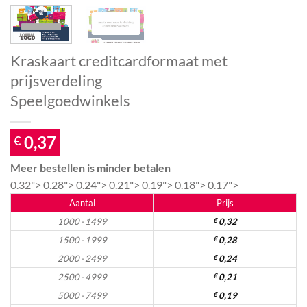
Kraskaart creditcardformaat met
prijsverdeling
Speelgoedwinkels
0,37
€
Meer bestellen is minder betalen
0.32">
0.28">
0.24">
0.21">
0.19">
0.18">
0.17">
Aantal
Prijs
1000 - 1499
€
0,32
1500 - 1999
€
0,28
2000 - 2499
€
0,24
2500 - 4999
€
0,21
5000 - 7499
€
0,19