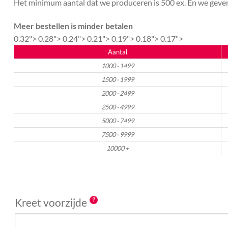
Het minimum aantal dat we produceren is 500 ex. En we geven 
Meer bestellen is minder betalen
0.32">
0.28">
0.24">
0.21">
0.19">
0.18">
0.17">
Aantal
1000 - 1499
1500 - 1999
2000 - 2499
2500 - 4999
5000 - 7499
7500 - 9999
10000 +
Kreet voorzijde