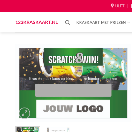
Skip
ULFT
to
content
123KRASKAART.NL
KRASKAART MET PRIJZEN