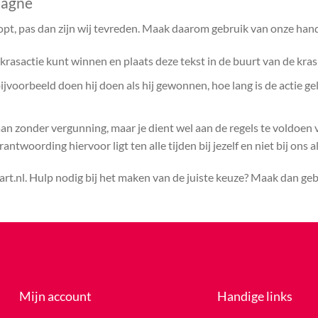
pagne
opt, pas dan zijn wij tevreden. Maak daarom gebruik van onze hand
rasactie kunt winnen en plaats deze tekst in de buurt van de kras
voorbeeld doen hij doen als hij gewonnen, hoe lang is de actie ge
aan zonder vergunning, maar je dient wel aan de regels te voldoen
ntwoording hiervoor ligt ten alle tijden bij jezelf en niet bij ons a
rt.nl. Hulp nodig bij het maken van de juiste keuze? Maak dan ge
Mijn account
Handige links