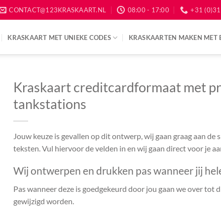
CONTACT@123KRASKAART.NL
08:00 - 17:00
+31 (0)31
KRASKAART MET UNIEKE CODES
KRASKAARTEN MAKEN MET 
Kraskaart creditcardformaat met pr
tankstations
Jouw keuze is gevallen op dit ontwerp, wij gaan graag aan de
teksten. Vul hiervoor de velden in en wij gaan direct voor je a
Wij ontwerpen en drukken pas wanneer jij hel
Pas wanneer deze is goedgekeurd door jou gaan we over tot dr
gewijzigd worden.