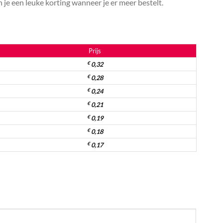
je een leuke korting wanneer je er meer bestelt.
Prijs
€
0,32
€
0,28
€
0,24
€
0,21
€
0,19
€
0,18
€
0,17