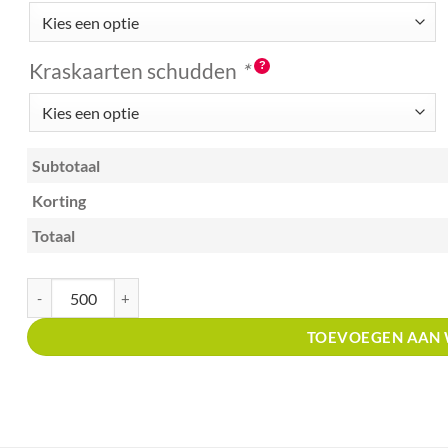
Kraskaarten schudden
*
Subtotaal
Korting
Totaal
Kraskaart creditcardformaat met prijsverdeling tankstations aantal
TOEVOEGEN AAN