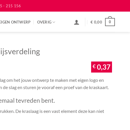
5 - 215 156
EIGEN ONTWERP
OVERIG
€
0,00
0
ijsverdeling
€
0,37
 slag om het jouw ontwerp te maken met eigen logo en
an de slag en sturen je vooraf een proef van de kraskaart.
emaal tevreden bent.
ukken. De kraslaag is een vast element deze kan niet