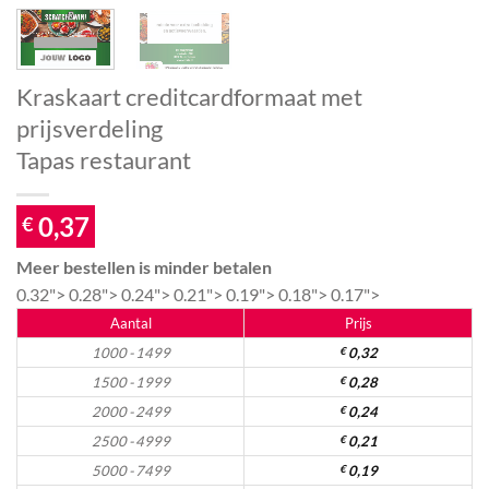
Kraskaart creditcardformaat met
prijsverdeling
Tapas restaurant
0,37
€
Meer bestellen is minder betalen
0.32">
0.28">
0.24">
0.21">
0.19">
0.18">
0.17">
Aantal
Prijs
1000 - 1499
€
0,32
1500 - 1999
€
0,28
2000 - 2499
€
0,24
2500 - 4999
€
0,21
5000 - 7499
€
0,19