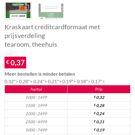
Kraskaart creditcardformaat met
prijsverdeling
tearoom, theehuis
0,37
€
Meer bestellen is minder betalen
0.32">
0.28">
0.24">
0.21">
0.19">
0.18">
0.17">
Aantal
Prijs
1000 - 1499
€
0,32
1500 - 1999
€
0,28
2000 - 2499
€
0,24
2500 - 4999
€
0,21
5000 - 7499
€
0,19