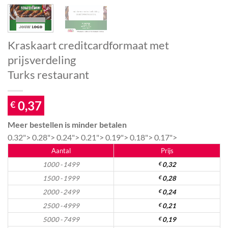
Kraskaart creditcardformaat met
prijsverdeling
Turks restaurant
0,37
€
Meer bestellen is minder betalen
0.32">
0.28">
0.24">
0.21">
0.19">
0.18">
0.17">
Aantal
Prijs
1000 - 1499
€
0,32
1500 - 1999
€
0,28
2000 - 2499
€
0,24
2500 - 4999
€
0,21
5000 - 7499
€
0,19