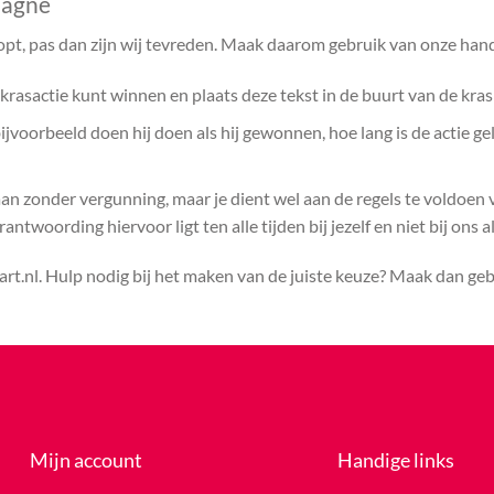
pagne
opt, pas dan zijn wij tevreden. Maak daarom gebruik van onze hand
rasactie kunt winnen en plaats deze tekst in de buurt van de kras
voorbeeld doen hij doen als hij gewonnen, hoe lang is de actie ge
aan zonder vergunning, maar je dient wel aan de regels te voldoen
ntwoording hiervoor ligt ten alle tijden bij jezelf en niet bij ons a
rt.nl. Hulp nodig bij het maken van de juiste keuze? Maak dan ge
Mijn account
Handige links