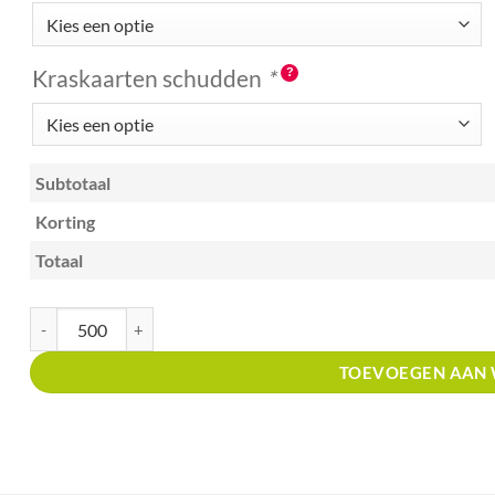
Kraskaarten schudden
*
Subtotaal
Korting
Totaal
Kraskaart creditcardformaat met prijsverdeling Winkels in bloemen en 
TOEVOEGEN AAN