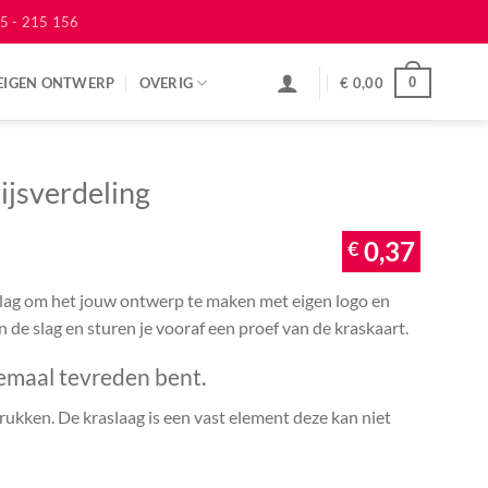
5 - 215 156
EIGEN ONTWERP
OVERIG
€
0,00
0
ijsverdeling
€
0,37
 slag om het jouw ontwerp te maken met eigen logo en
an de slag en sturen je vooraf een proef van de kraskaart.
emaal tevreden bent.
ukken. De kraslaag is een vast element deze kan niet