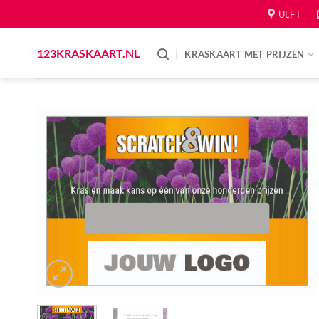
Skip
ULFT
to
content
123KRASKAART.NL
KRASKAART MET PRIJZEN