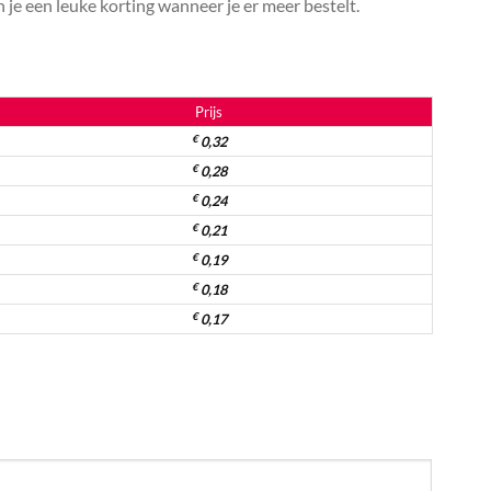
je een leuke korting wanneer je er meer bestelt.
Prijs
€
0,32
€
0,28
€
0,24
€
0,21
€
0,19
€
0,18
€
0,17