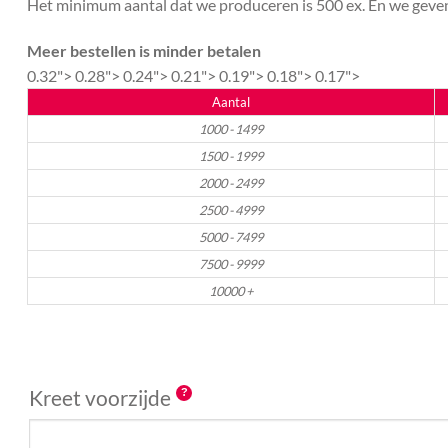
Het minimum aantal dat we produceren is 500 ex. En we geven 
Meer bestellen is minder betalen
0.32">
0.28">
0.24">
0.21">
0.19">
0.18">
0.17">
Aantal
1000 - 1499
1500 - 1999
2000 - 2499
2500 - 4999
5000 - 7499
7500 - 9999
10000 +
Kreet voorzijde