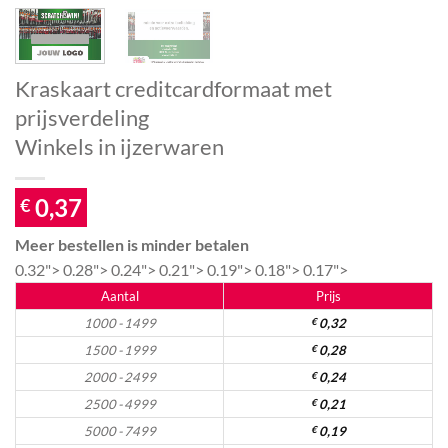
Kraskaart creditcardformaat met
prijsverdeling
Winkels in ijzerwaren
0,37
€
Meer bestellen is minder betalen
0.32">
0.28">
0.24">
0.21">
0.19">
0.18">
0.17">
Aantal
Prijs
1000 - 1499
€
0,32
1500 - 1999
€
0,28
2000 - 2499
€
0,24
2500 - 4999
€
0,21
5000 - 7499
€
0,19