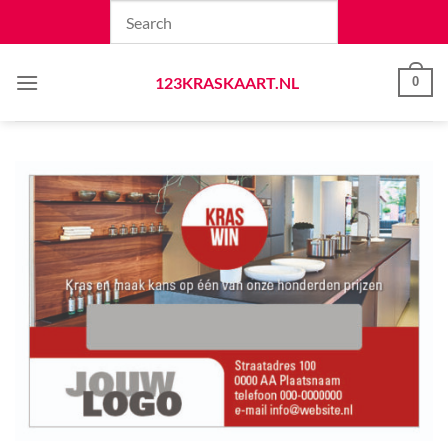
Skip
to
content
123KRASKAART.NL
0