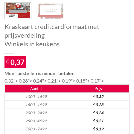
Kraskaart creditcardformaat met
prijsverdeling
Winkels in keukens
0,37
€
Meer bestellen is minder betalen
0.32">
0.28">
0.24">
0.21">
0.19">
0.18">
0.17">
Aantal
Prijs
1000 - 1499
€
0,32
1500 - 1999
€
0,28
2000 - 2499
€
0,24
2500 - 4999
€
0,21
5000 - 7499
€
0,19