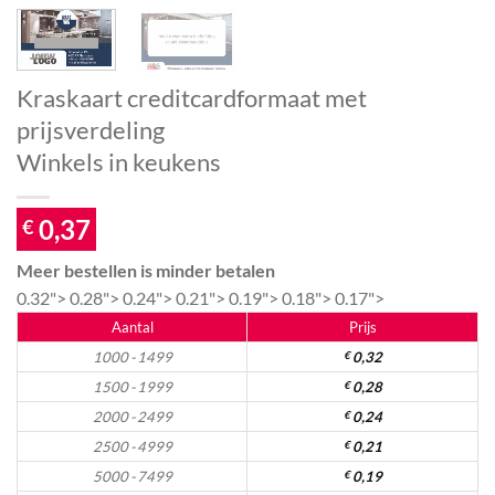
Kraskaart creditcardformaat met
prijsverdeling
Winkels in keukens
0,37
€
Meer bestellen is minder betalen
0.32">
0.28">
0.24">
0.21">
0.19">
0.18">
0.17">
Aantal
Prijs
1000 - 1499
€
0,32
1500 - 1999
€
0,28
2000 - 2499
€
0,24
2500 - 4999
€
0,21
5000 - 7499
€
0,19