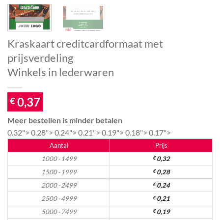
Kraskaart creditcardformaat met
prijsverdeling
Winkels in lederwaren
0,37
€
Meer bestellen is minder betalen
0.32">
0.28">
0.24">
0.21">
0.19">
0.18">
0.17">
Aantal
Prijs
1000 - 1499
€
0,32
1500 - 1999
€
0,28
2000 - 2499
€
0,24
2500 - 4999
€
0,21
5000 - 7499
€
0,19