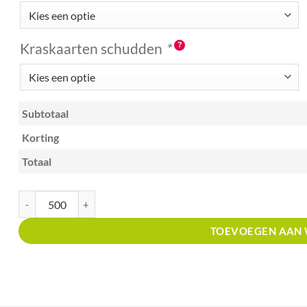
Kraskaarten schudden
*
Subtotaal
Korting
Totaal
Kraskaart creditcardformaat met prijsverdeling Winkels in muziekinstr
TOEVOEGEN AAN