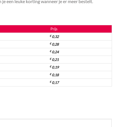
je een leuke korting wanneer je er meer bestelt.
Prijs
€
0,32
€
0,28
€
0,24
€
0,21
€
0,19
€
0,18
€
0,17