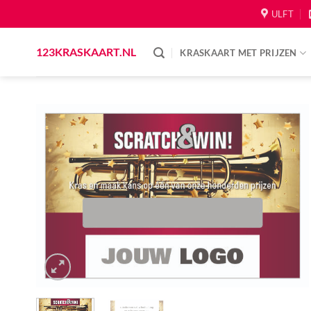
Skip
ULFT
to
content
123KRASKAART.NL
KRASKAART MET PRIJZEN