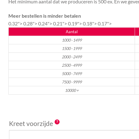
Het minimum aantal dat we produceren is 500 ex. En we geven 
Meer bestellen is minder betalen
0.32">
0.28">
0.24">
0.21">
0.19">
0.18">
0.17">
Aantal
1000 - 1499
1500 - 1999
2000 - 2499
2500 - 4999
5000 - 7499
7500 - 9999
10000 +
Kreet voorzijde