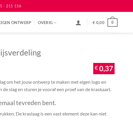
5 - 215 156
EIGEN ONTWERP
OVERIG
€
0,00
0
ijsverdeling
€
0,37
 slag om het jouw ontwerp te maken met eigen logo en
an de slag en sturen je vooraf een proef van de kraskaart.
emaal tevreden bent.
ukken. De kraslaag is een vast element deze kan niet