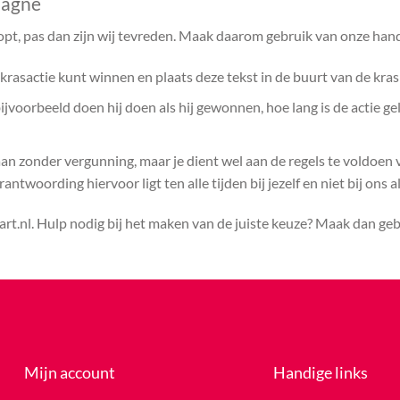
pagne
opt, pas dan zijn wij tevreden. Maak daarom gebruik van onze hand
rasactie kunt winnen en plaats deze tekst in de buurt van de kras
voorbeeld doen hij doen als hij gewonnen, hoe lang is de actie ge
aan zonder vergunning, maar je dient wel aan de regels te voldoen
ntwoording hiervoor ligt ten alle tijden bij jezelf en niet bij ons a
rt.nl. Hulp nodig bij het maken van de juiste keuze? Maak dan ge
Mijn account
Handige links