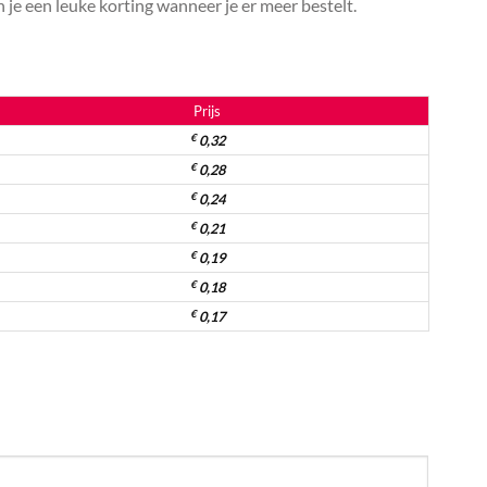
je een leuke korting wanneer je er meer bestelt.
Prijs
€
0,32
€
0,28
€
0,24
€
0,21
€
0,19
€
0,18
€
0,17