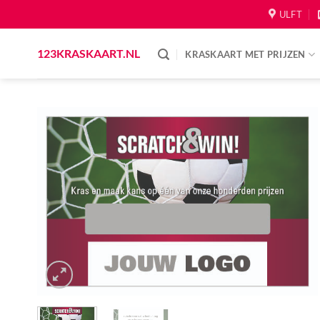
Skip
ULFT
to
content
123KRASKAART.NL
KRASKAART MET PRIJZEN