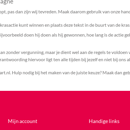
pagne
opt, pas dan zijn wij tevreden. Maak daarom gebruik van onze hand
rasactie kunt winnen en plaats deze tekst in de buurt van de kras
voorbeeld doen hij doen als hij gewonnen, hoe lang is de actie ge
aan zonder vergunning, maar je dient wel aan de regels te voldoen
ntwoording hiervoor ligt ten alle tijden bij jezelf en niet bij ons a
rt.nl. Hulp nodig bij het maken van de juiste keuze? Maak dan ge
Mijn account
Handige links