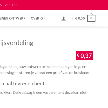
5 - 215 156
EIGEN ONTWERP
OVERIG
€
0,00
0
ijsverdeling
€
0,37
 slag om het jouw ontwerp te maken met eigen logo en
an de slag en sturen je vooraf een proef van de kraskaart.
emaal tevreden bent.
ukken. De kraslaag is een vast element deze kan niet