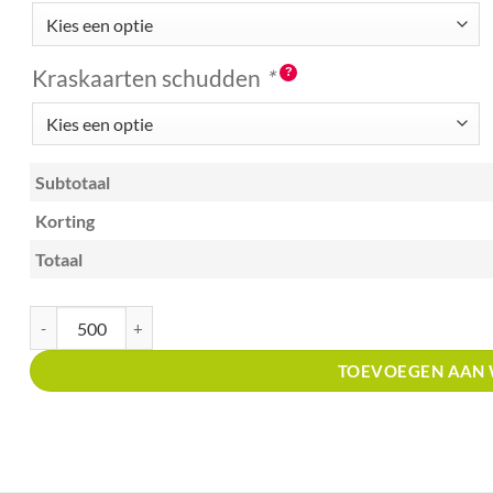
Kraskaarten schudden
*
Subtotaal
Korting
Totaal
Kraskaart creditcardformaat met prijsverdeling Winkels in sportartikele
TOEVOEGEN AAN