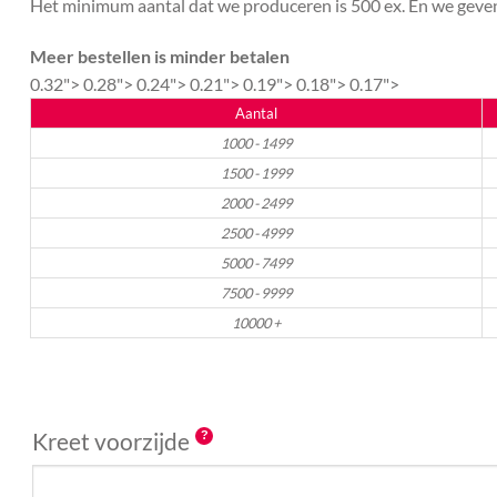
Het minimum aantal dat we produceren is 500 ex. En we geven 
Meer bestellen is minder betalen
0.32">
0.28">
0.24">
0.21">
0.19">
0.18">
0.17">
Aantal
1000 - 1499
1500 - 1999
2000 - 2499
2500 - 4999
5000 - 7499
7500 - 9999
10000 +
Kreet voorzijde