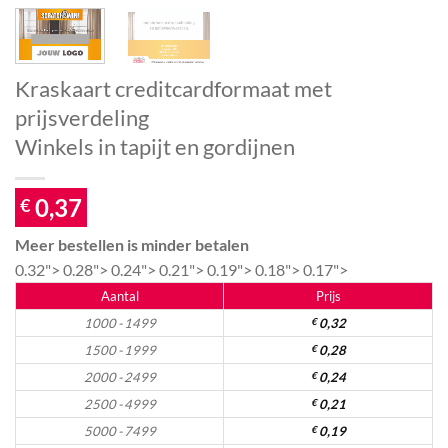
Kraskaart creditcardformaat met
prijsverdeling
Winkels in tapijt en gordijnen
0,37
€
Meer bestellen is minder betalen
0.32">
0.28">
0.24">
0.21">
0.19">
0.18">
0.17">
Aantal
Prijs
1000 - 1499
€
0,32
1500 - 1999
€
0,28
2000 - 2499
€
0,24
2500 - 4999
€
0,21
5000 - 7499
€
0,19