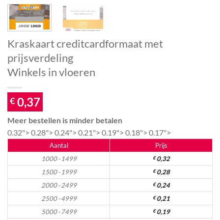
Kraskaart creditcardformaat met
prijsverdeling
Winkels in vloeren
0,37
€
Meer bestellen is minder betalen
0.32">
0.28">
0.24">
0.21">
0.19">
0.18">
0.17">
Aantal
Prijs
1000 - 1499
€
0,32
1500 - 1999
€
0,28
2000 - 2499
€
0,24
2500 - 4999
€
0,21
5000 - 7499
€
0,19