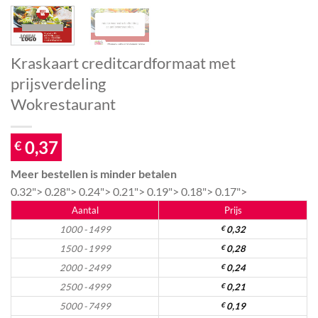
Kraskaart creditcardformaat met
prijsverdeling
Wokrestaurant
0,37
€
Meer bestellen is minder betalen
0.32">
0.28">
0.24">
0.21">
0.19">
0.18">
0.17">
Aantal
Prijs
1000 - 1499
€
0,32
1500 - 1999
€
0,28
2000 - 2499
€
0,24
2500 - 4999
€
0,21
5000 - 7499
€
0,19