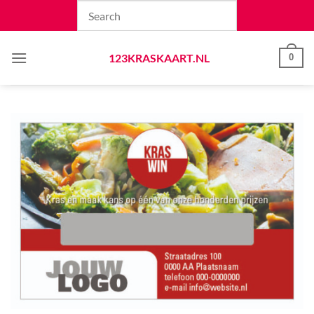
Skip
to
content
123KRASKAART.NL
0