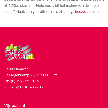
bij 123kraskaart.nl. Hulp nodig bij het maken van de juiste
keuze? Maak dan gebruik van onze handige
keuzeselector
.
123kraskaart.nl
De Hogenkamp 2P, 7071 EC Ulft
+31 (0)315 - 215 156
contact@123kraskaart.nl
Mijn account