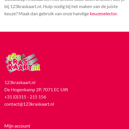
bij 123kraskaart.nl. Hulp nodig bij het maken van de juiste
keuze? Maak dan gebruik van onze handige
keuzeselector
.
123kraskaart.nl
De Hogenkamp 2P, 7071 EC Ulft
+31 (0)315 - 215 156
contact@123kraskaart.nl
Mijn account