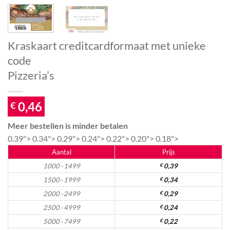
Kraskaart creditcardformaat met unieke
code
Pizzeria’s
0,46
€
Meer bestellen is minder betalen
0.39">
0.34">
0.29">
0.24">
0.22">
0.20">
0.18">
Aantal
Prijs
1000 - 1499
€
0,39
1500 - 1999
€
0,34
2000 - 2499
€
0,29
2500 - 4999
€
0,24
5000 - 7499
€
0,22