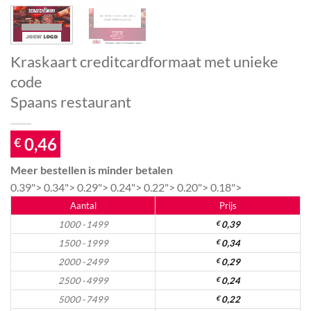
Kraskaart creditcardformaat met unieke
code
Spaans restaurant
0,46
€
Meer bestellen is minder betalen
0.39">
0.34">
0.29">
0.24">
0.22">
0.20">
0.18">
Aantal
Prijs
1000 - 1499
€
0,39
1500 - 1999
€
0,34
2000 - 2499
€
0,29
2500 - 4999
€
0,24
5000 - 7499
€
0,22