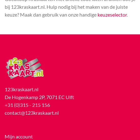
bij 123kraskaart.nl. Hulp nodig bij het maken van de juiste
keuze? Maak dan gebruik van onze handige
keuzeselector
.
123kraskaart.nl
De Hogenkamp 2P, 7071 EC Ulft
+31 (0)315 - 215 156
contact@123kraskaart.nl
Mijn account