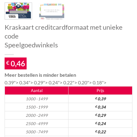
Kraskaart creditcardformaat met unieke
code
Speelgoedwinkels
0,46
€
Meer bestellen is minder betalen
0.39">
0.34">
0.29">
0.24">
0.22">
0.20">
0.18">
Aantal
Prijs
1000 - 1499
€
0,39
1500 - 1999
€
0,34
2000 - 2499
€
0,29
2500 - 4999
€
0,24
5000 - 7499
€
0,22