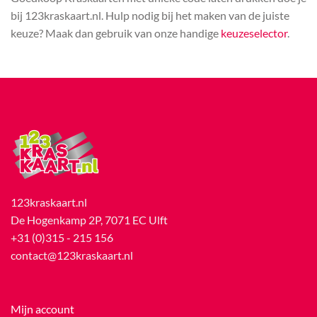
bij 123kraskaart.nl. Hulp nodig bij het maken van de juiste
keuze? Maak dan gebruik van onze handige
keuzeselector
.
123kraskaart.nl
De Hogenkamp 2P, 7071 EC Ulft
+31 (0)315 - 215 156
contact@123kraskaart.nl
Mijn account