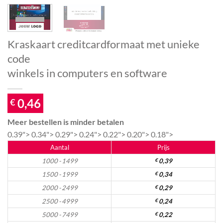
Kraskaart creditcardformaat met unieke
code
winkels in computers en software
0,46
€
Meer bestellen is minder betalen
0.39">
0.34">
0.29">
0.24">
0.22">
0.20">
0.18">
Aantal
Prijs
1000 - 1499
€
0,39
1500 - 1999
€
0,34
2000 - 2499
€
0,29
2500 - 4999
€
0,24
5000 - 7499
€
0,22