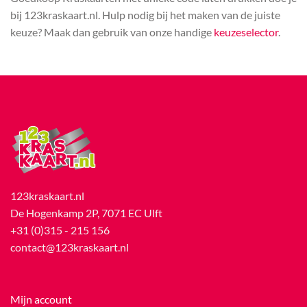
bij 123kraskaart.nl. Hulp nodig bij het maken van de juiste
keuze? Maak dan gebruik van onze handige
keuzeselector
.
123kraskaart.nl
De Hogenkamp 2P, 7071 EC Ulft
+31 (0)315 - 215 156
contact@123kraskaart.nl
Mijn account