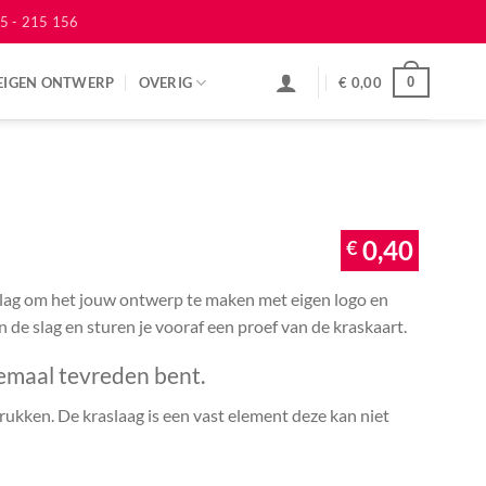
5 - 215 156
EIGEN ONTWERP
OVERIG
€
0,00
0
€
0,40
 slag om het jouw ontwerp te maken met eigen logo en
an de slag en sturen je vooraf een proef van de kraskaart.
emaal tevreden bent.
ukken. De kraslaag is een vast element deze kan niet