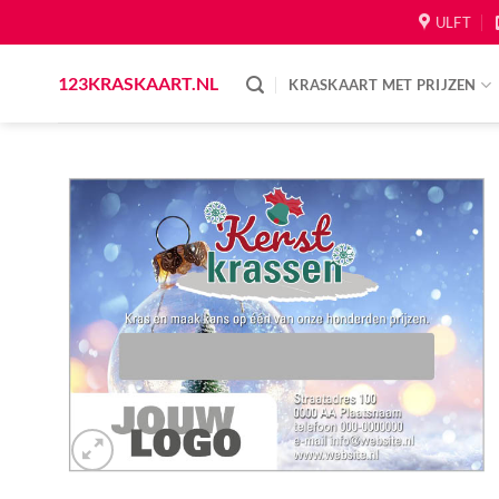
Skip
ULFT
to
content
123KRASKAART.NL
KRASKAART MET PRIJZEN