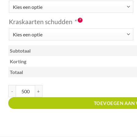
Kraskaarten schudden
*
Subtotaal
Korting
Totaal
Kraskaart Kerst Kras en Win A7 met prijsverdeling aantal
TOEVOEGEN AAN