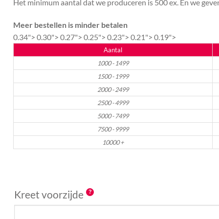
Het minimum aantal dat we produceren is 500 ex. En we geven 
Meer bestellen is minder betalen
0.34">
0.30">
0.27">
0.25">
0.23">
0.21">
0.19">
Aantal
1000 - 1499
1500 - 1999
2000 - 2499
2500 - 4999
5000 - 7499
7500 - 9999
10000 +
Kreet voorzijde