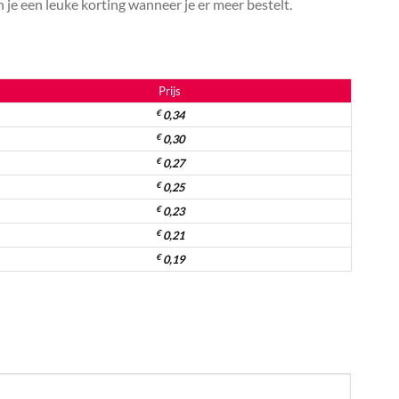
je een leuke korting wanneer je er meer bestelt.
Prijs
€
0,34
€
0,30
€
0,27
€
0,25
€
0,23
€
0,21
€
0,19