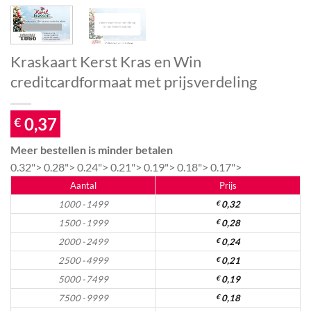
Kraskaart Kerst Kras en Win
creditcardformaat met prijsverdeling
0,37
€
Meer bestellen is minder betalen
0.32">
0.28">
0.24">
0.21">
0.19">
0.18">
0.17">
Aantal
Prijs
1000 - 1499
€
0,32
1500 - 1999
€
0,28
2000 - 2499
€
0,24
2500 - 4999
€
0,21
5000 - 7499
€
0,19
7500 - 9999
€
0,18