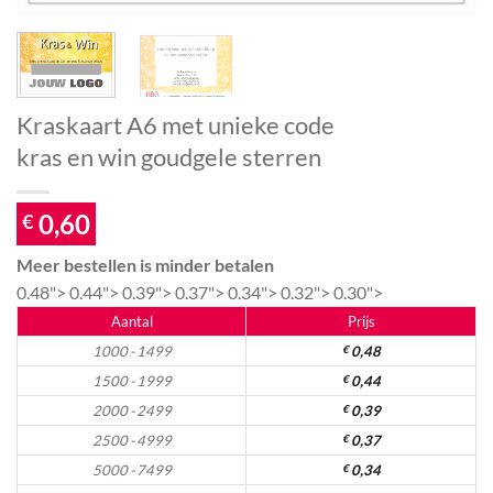
Kraskaart A6 met unieke code
kras en win goudgele sterren
0,60
€
Meer bestellen is minder betalen
0.48">
0.44">
0.39">
0.37">
0.34">
0.32">
0.30">
Aantal
Prijs
1000 - 1499
€
0,48
1500 - 1999
€
0,44
2000 - 2499
€
0,39
2500 - 4999
€
0,37
5000 - 7499
€
0,34