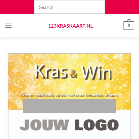
Skip
to
content
123KRASKAART.NL
0