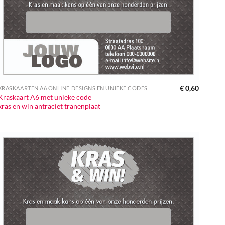
€
0,60
KRASKAARTEN A6 ONLINE DESIGNS EN UNIEKE CODES
Kraskaart A6 met unieke code
kras en win antraciet tranenplaat