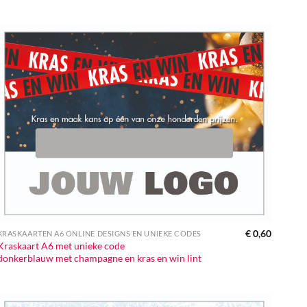
€
0,60
KRASKAARTEN A6 ONLINE DESIGNS EN UNIEKE CODES
Kraskaart A6 met unieke code
donkerblauw met champagne en kras en win lint