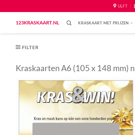
Skip
ULFT
to
content
123KRASKAART.NL
KRASKAART MET PRIJZEN
FILTER
Kraskaarten A6 (105 x 148 mm) n