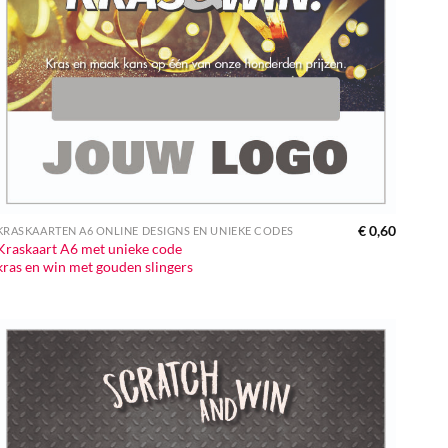
€
0,60
KRASKAARTEN A6 ONLINE DESIGNS EN UNIEKE CODES
Kraskaart A6 met unieke code
kras en win met gouden slingers