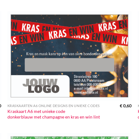
0
€
0,60
KRASKAARTEN A6 ONLINE DESIGNS EN UNIEKE CODES
Kraskaart A6 met unieke code
donkerblauw met champagne en kras en win lint