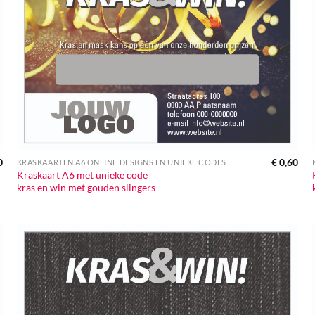
0
€
0,60
KRASKAARTEN A6 ONLINE DESIGNS EN UNIEKE CODES
Kraskaart A6 met unieke code
kras en win met gouden slingers