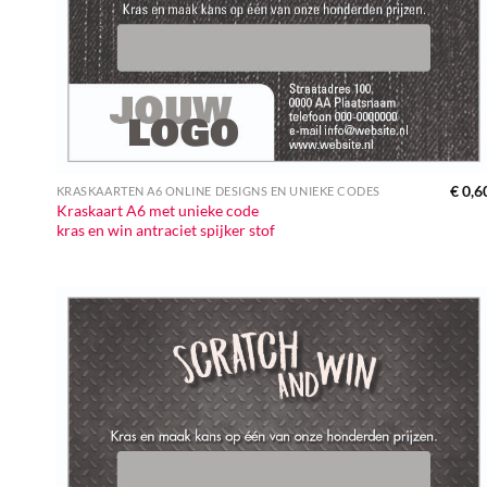
€
0,6
KRASKAARTEN A6 ONLINE DESIGNS EN UNIEKE CODES
Kraskaart A6 met unieke code
kras en win antraciet spijker stof