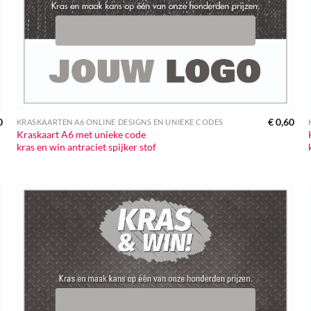
0
€
0,60
KRASKAARTEN A6 ONLINE DESIGNS EN UNIEKE CODES
Kraskaart A6 met unieke code
kras en win antraciet spijker stof