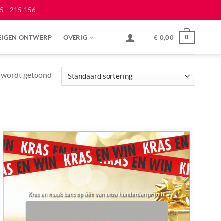
5 - 215 156
EIGEN ONTWERP
OVERIG
€
0,00
0
n wordt getoond