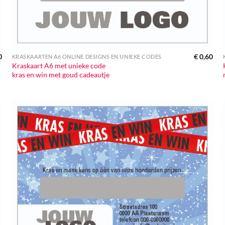
0
€
0,60
KRASKAARTEN A6 ONLINE DESIGNS EN UNIEKE CODES
Kraskaart A6 met unieke code
kras en win met goud cadeautje