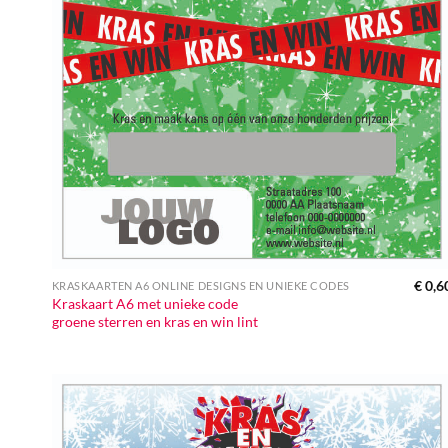
€
0,6
KRASKAARTEN A6 ONLINE DESIGNS EN UNIEKE CODES
Kraskaart A6 met unieke code
groene sterren en kras en win lint