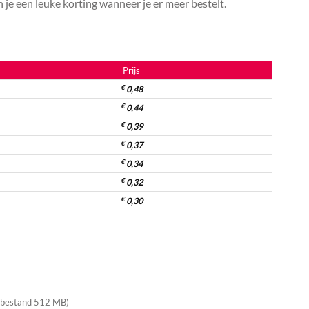
je een leuke korting wanneer je er meer bestelt.
Prijs
€
0,48
€
0,44
€
0,39
€
0,37
€
0,34
€
0,32
€
0,30
 bestand 512 MB)