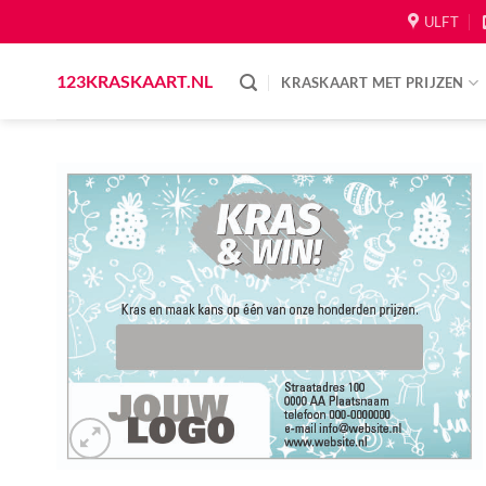
Skip
ULFT
to
content
123KRASKAART.NL
KRASKAART MET PRIJZEN