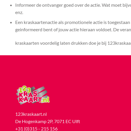
Informeer de ontvanger goed over de actie. Wat moet bijvoo
enz.
Een kraskaartenactie als promotionele actie is toegestaan
geinformeerd bent of jouw actie hieraan voldoet. De verantwo
kraskaarten voordelig laten drukken doe je bij 123kraskaa
123kraskaart.nl
De Hogenkamp 2P, 7071 EC Ulft
+31 (0)315 - 215 156