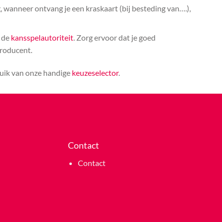
, wanneer ontvang je een kraskaart (bij besteding van….),
n de
kansspelautoriteit
. Zorg ervoor dat je goed
producent.
ruik van onze handige
keuzeselector
.
Contact
Contact