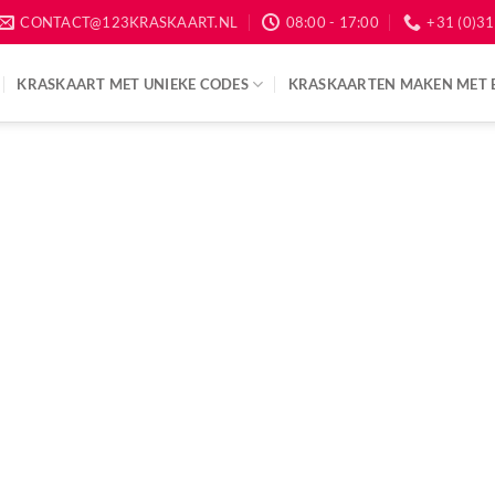
CONTACT@123KRASKAART.NL
08:00 - 17:00
+31 (0)31
KRASKAART MET UNIEKE CODES
KRASKAARTEN MAKEN MET 