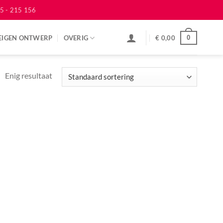
5 - 215 156
EIGEN ONTWERP
OVERIG
€
0,00
0
Enig resultaat