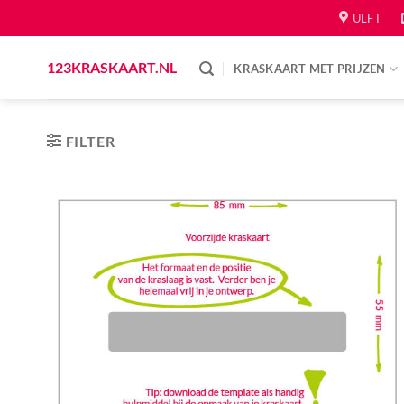
Skip
ULFT
to
content
123KRASKAART.NL
KRASKAART MET PRIJZEN
FILTER