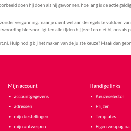
rbeeld doen hij doen als hij gewonnen, hoe lang is de actie geldig
 zonder vergunning, maar je dient wel aan de regels te voldoen va
ording hiervoor ligt ten alle tijden bij jezelf en niet bij ons als 
rt.nl. Hulp nodig bij het maken van de juiste keuze? Maak dan geb
Mijn account
Handige links
accountgegevens
Keuzeselector
adressen
Prijzen
mijn bestellingen
Templates
mijn ontwerpen
Eigen webpagina