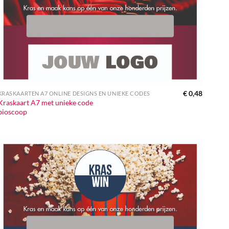
€
0,48
KRASKAARTEN A7 ONLINE DESIGNS EN UNIEKE CODES
Kraskaart A7 met unieke code
bioscoop