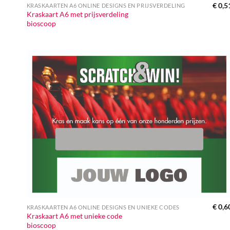
€
0,5
KRASKAARTEN A6 ONLINE DESIGNS EN PRIJSVERDELING
Kraskaart A6 met prijsverdeling
bioscoop
€
0,6
KRASKAARTEN A6 ONLINE DESIGNS EN UNIEKE CODES
Kraskaart A6 met unieke code
bioscoop