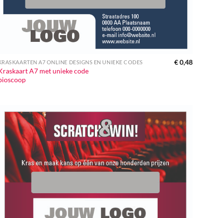
€
0,48
KRASKAARTEN A7 ONLINE DESIGNS EN UNIEKE CODES
Kraskaart A7 met unieke code
bioscoop