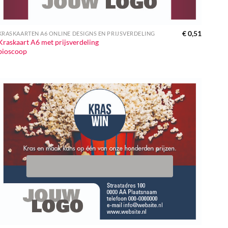
€
0,51
KRASKAARTEN A6 ONLINE DESIGNS EN PRIJSVERDELING
Kraskaart A6 met prijsverdeling
bioscoop