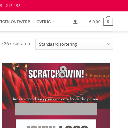
5 - 215 156
EIGEN ONTWERP
OVERIG
€
0,00
0
le 36 resultaten