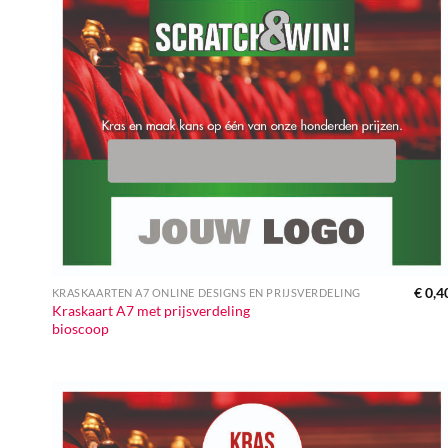
€
0,4
KRASKAARTEN A7 ONLINE DESIGNS EN PRIJSVERDELING
Kraskaart A7 met prijsverdeling
bioscoop