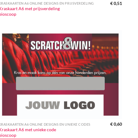
€
0,51
KRASKAARTEN A6 ONLINE DESIGNS EN PRIJSVERDELING
Kraskaart A6 met prijsverdeling
bioscoop
€
0,60
KRASKAARTEN A6 ONLINE DESIGNS EN UNIEKE CODES
Kraskaart A6 met unieke code
bioscoop