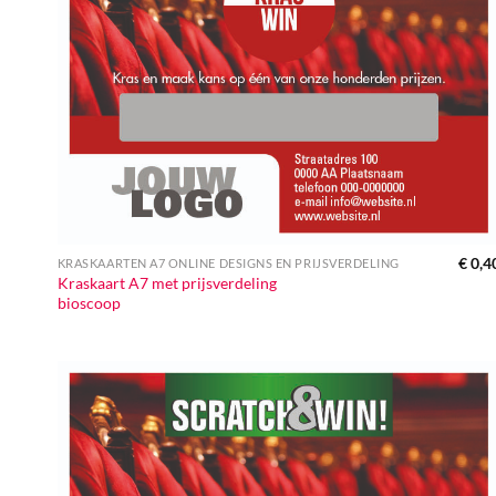
€
0,4
KRASKAARTEN A7 ONLINE DESIGNS EN PRIJSVERDELING
Kraskaart A7 met prijsverdeling
bioscoop