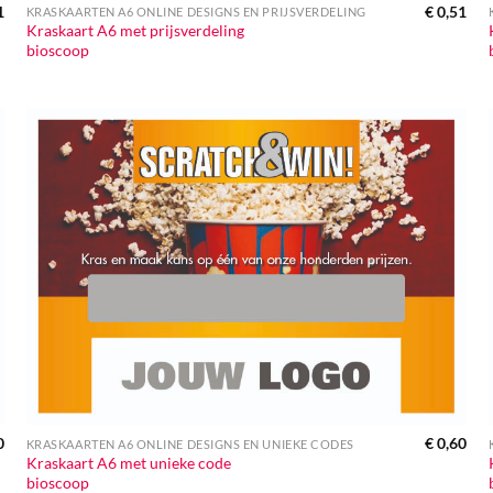
1
€
0,51
KRASKAARTEN A6 ONLINE DESIGNS EN PRIJSVERDELING
Kraskaart A6 met prijsverdeling
bioscoop
0
€
0,60
KRASKAARTEN A6 ONLINE DESIGNS EN UNIEKE CODES
Kraskaart A6 met unieke code
bioscoop