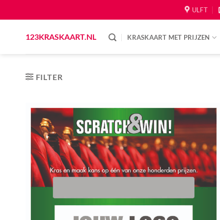
Skip
ULFT
to
content
123KRASKAART.NL
KRASKAART MET PRIJZEN
FILTER