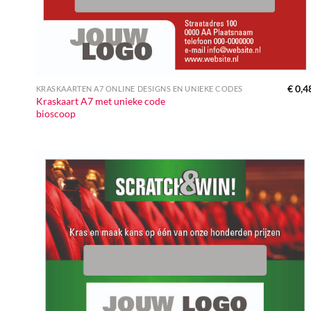
€
0,4
KRASKAARTEN A7 ONLINE DESIGNS EN UNIEKE CODES
Kraskaart A7 met unieke code
bioscoop