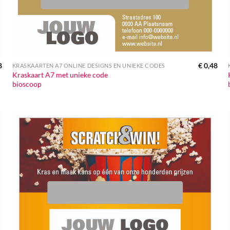
8
€
0,48
KRASKAARTEN A7 ONLINE DESIGNS EN UNIEKE CODES
Kraskaart A7 met unieke code
bioscoop