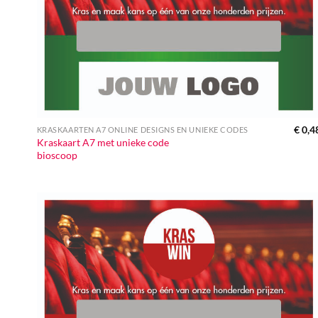
€
0,4
KRASKAARTEN A7 ONLINE DESIGNS EN UNIEKE CODES
Kraskaart A7 met unieke code
bioscoop