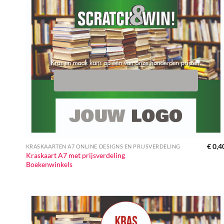
€
0,4
KRASKAARTEN A7 ONLINE DESIGNS EN PRIJSVERDELING
Kraskaart A7 met prijsverdeling
Boekenwinkels