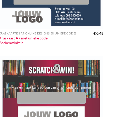
€
0,48
KRASKAARTEN A7 ONLINE DESIGNS EN UNIEKE CODES
Kraskaart A7 met unieke code
Boekenwinkels