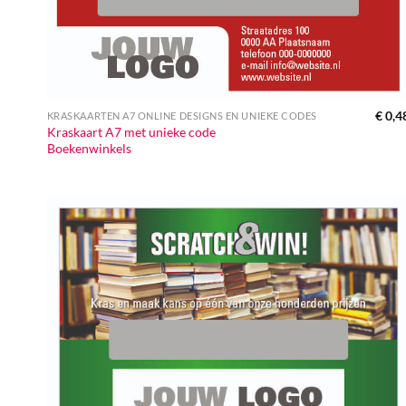
€
0,4
KRASKAARTEN A7 ONLINE DESIGNS EN UNIEKE CODES
Kraskaart A7 met unieke code
Boekenwinkels