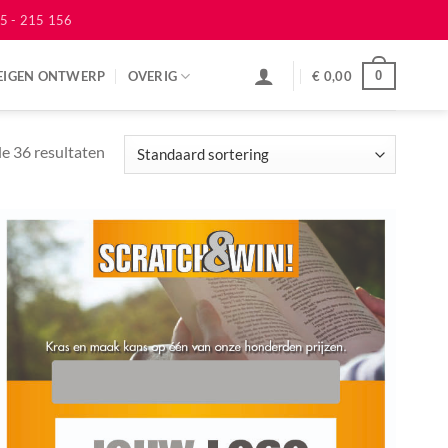
5 - 215 156
EIGEN ONTWERP
OVERIG
€
0,00
0
le 36 resultaten