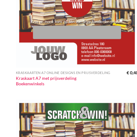
€
0,4
KRASKAARTEN A7 ONLINE DESIGNS EN PRIJSVERDELING
Kraskaart A7 met prijsverdeling
Boekenwinkels