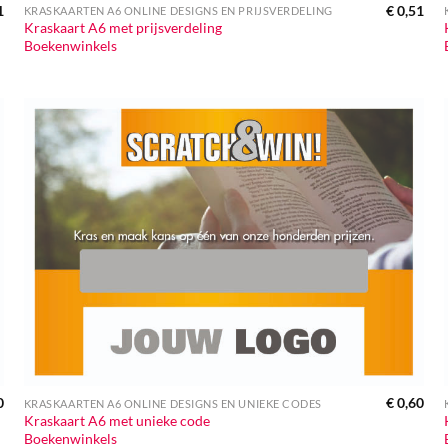
1
€
0,51
KRASKAARTEN A6 ONLINE DESIGNS EN PRIJSVERDELING
Kraskaart A6 met prijsverdeling
Boekenwinkels
0
€
0,60
KRASKAARTEN A6 ONLINE DESIGNS EN UNIEKE CODES
Kraskaart A6 met unieke code
Boekenwinkels