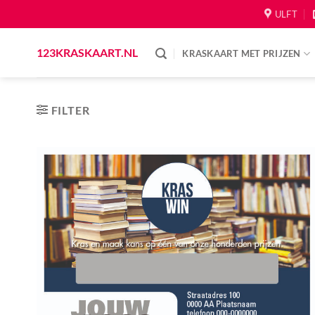
Skip
ULFT
to
content
123KRASKAART.NL
KRASKAART MET PRIJZEN
FILTER