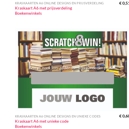
€
0,5
KRASKAARTEN A6 ONLINE DESIGNS EN PRIJSVERDELING
Kraskaart A6 met prijsverdeling
Boekenwinkels
€
0,6
KRASKAARTEN A6 ONLINE DESIGNS EN UNIEKE CODES
Kraskaart A6 met unieke code
Boekenwinkels