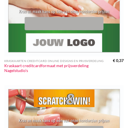
€
0,37
KRASKAARTEN CREDITCARD ONLINE DESIGNS EN PRIJSVERDELING
Kraskaart creditcardformaat met prijsverdeling
Nagelstudio’s