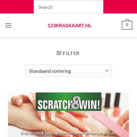
Skip
to
content
123KRASKAART.NL
0
FILTER