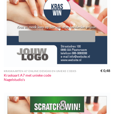
€
0,48
KRASKAARTEN A7 ONLINE DESIGNS EN UNIEKE CODES
Kraskaart A7 met unieke code
Nagelstudio’s