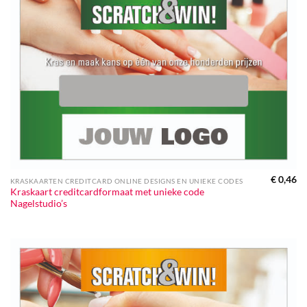
€
0,46
KRASKAARTEN CREDITCARD ONLINE DESIGNS EN UNIEKE CODES
Kraskaart creditcardformaat met unieke code
Nagelstudio’s