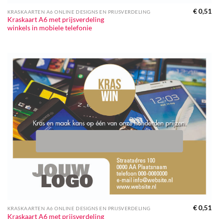
€
0,51
KRASKAARTEN A6 ONLINE DESIGNS EN PRIJSVERDELING
Kraskaart A6 met prijsverdeling
winkels in mobiele telefonie
€
0,51
KRASKAARTEN A6 ONLINE DESIGNS EN PRIJSVERDELING
Kraskaart A6 met prijsverdeling