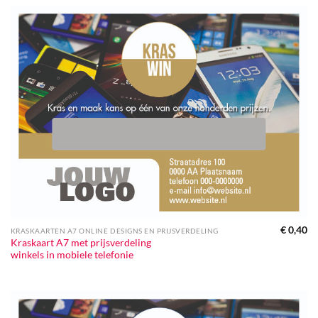
€
0,40
KRASKAARTEN A7 ONLINE DESIGNS EN PRIJSVERDELING
Kraskaart A7 met prijsverdeling
winkels in mobiele telefonie