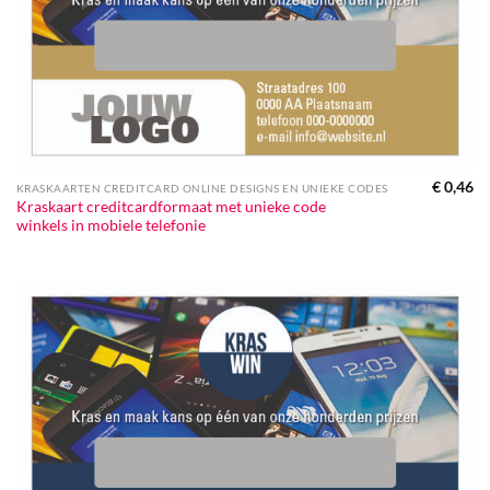
€
0,46
KRASKAARTEN CREDITCARD ONLINE DESIGNS EN UNIEKE CODES
Kraskaart creditcardformaat met unieke code
winkels in mobiele telefonie