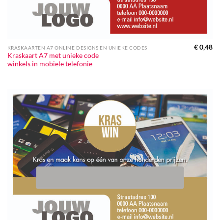
€
0,48
KRASKAARTEN A7 ONLINE DESIGNS EN UNIEKE CODES
Kraskaart A7 met unieke code
winkels in mobiele telefonie