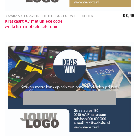
€
0,48
KRASKAARTEN A7 ONLINE DESIGNS EN UNIEKE CODES
Kraskaart A7 met unieke code
winkels in mobiele telefonie