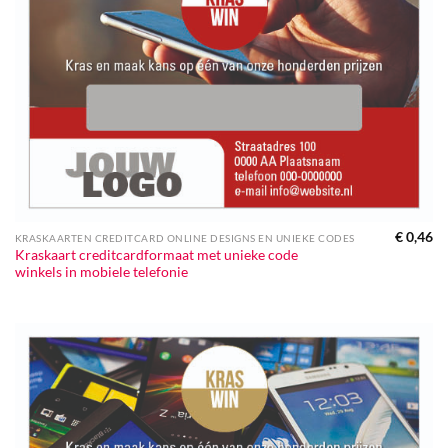
€
0,46
KRASKAARTEN CREDITCARD ONLINE DESIGNS EN UNIEKE CODES
Kraskaart creditcardformaat met unieke code
winkels in mobiele telefonie