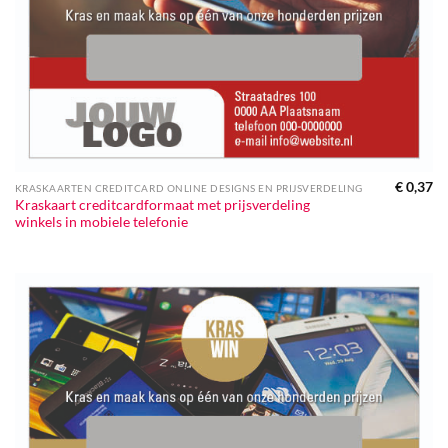
€
0,37
KRASKAARTEN CREDITCARD ONLINE DESIGNS EN PRIJSVERDELING
Kraskaart creditcardformaat met prijsverdeling
winkels in mobiele telefonie