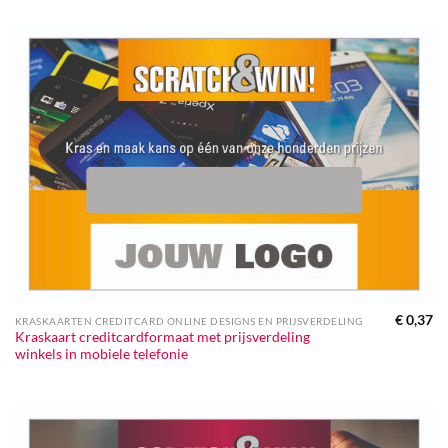
€
0,37
KRASKAARTEN CREDITCARD ONLINE DESIGNS EN PRIJSVERDELING
Kraskaart creditcardformaat met prijsverdeling
winkels in mobiele telefonie