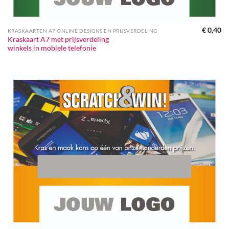
€
0,40
KRASKAARTEN A7 ONLINE DESIGNS EN PRIJSVERDELING
Kraskaart A7 met prijsverdeling
winkels in mobiele telefonie