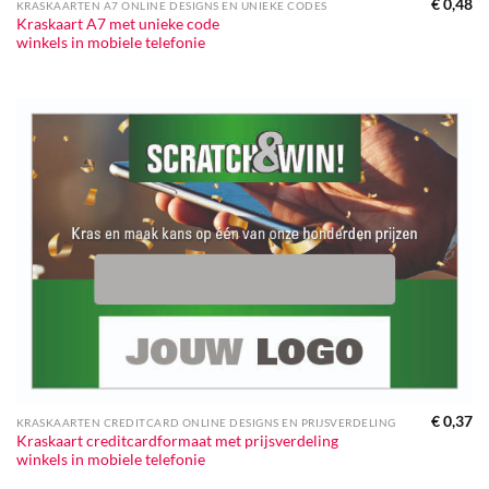
€
0,48
KRASKAARTEN A7 ONLINE DESIGNS EN UNIEKE CODES
Kraskaart A7 met unieke code
winkels in mobiele telefonie
€
0,37
KRASKAARTEN CREDITCARD ONLINE DESIGNS EN PRIJSVERDELING
Kraskaart creditcardformaat met prijsverdeling
winkels in mobiele telefonie