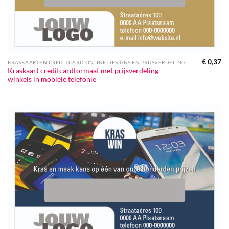
€
0,37
KRASKAARTEN CREDITCARD ONLINE DESIGNS EN PRIJSVERDELING
Kraskaart creditcardformaat met prijsverdeling
winkels in mobiele telefonie