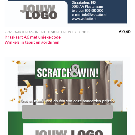
€
0,60
KRASKAARTEN A6 ONLINE DESIGNS EN UNIEKE CODES
Kraskaart A6 met unieke code
Winkels in tapijt en gordijnen