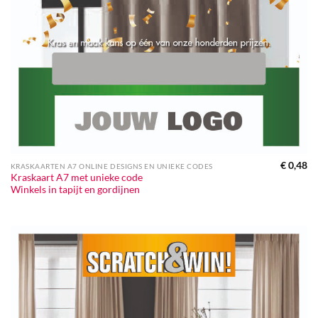
€
0,48
KRASKAARTEN A7 ONLINE DESIGNS EN UNIEKE CODES
Kraskaart A7 met unieke code
Winkels in tapijt en gordijnen