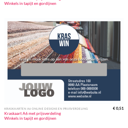
Winkels in tapijt en gordijnen
€
0,51
KRASKAARTEN A6 ONLINE DESIGNS EN PRIJSVERDELING
Kraskaart A6 met prijsverdeling
Winkels in tapijt en gordijnen