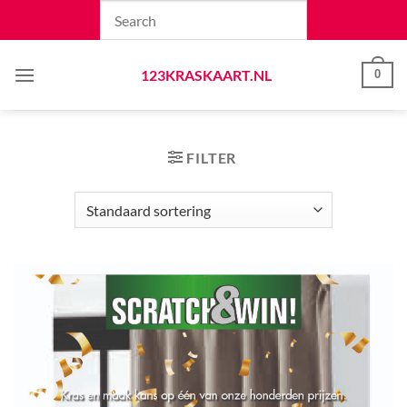
Skip
to
content
123KRASKAART.NL
0
FILTER