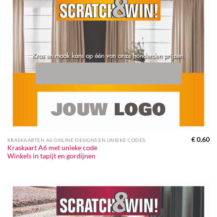
€
0,60
KRASKAARTEN A6 ONLINE DESIGNS EN UNIEKE CODES
Kraskaart A6 met unieke code
Winkels in tapijt en gordijnen