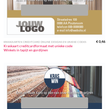
€
0,46
KRASKAARTEN CREDITCARD ONLINE DESIGNS EN UNIEKE CODES
Kraskaart creditcardformaat met unieke code
Winkels in tapijt en gordijnen