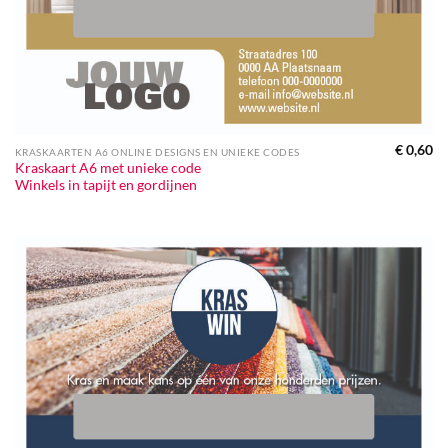
€
0,60
KRASKAARTEN A6 ONLINE DESIGNS EN UNIEKE CODES
Kraskaart A6 met unieke code
Winkels in tapijt en gordijnen