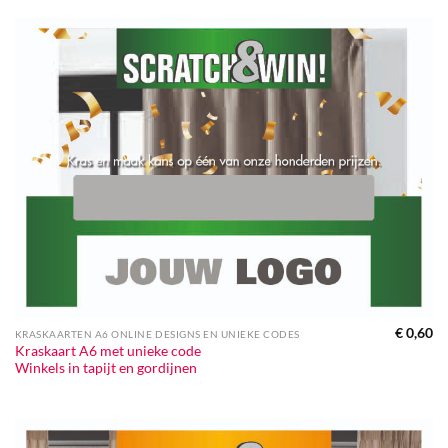
€
0,60
KRASKAARTEN A6 ONLINE DESIGNS EN UNIEKE CODES
Kraskaart A6 met unieke code
Winkels in tapijt en gordijnen