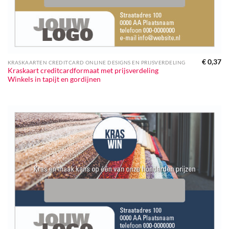
€
0,37
KRASKAARTEN CREDITCARD ONLINE DESIGNS EN PRIJSVERDELING
Kraskaart creditcardformaat met prijsverdeling
Winkels in tapijt en gordijnen