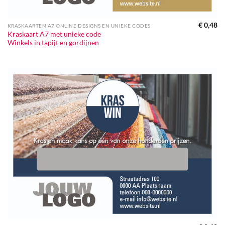
€
0,48
KRASKAARTEN A7 ONLINE DESIGNS EN UNIEKE CODES
Kraskaart A7 met unieke code
Winkels in tapijt en gordijnen