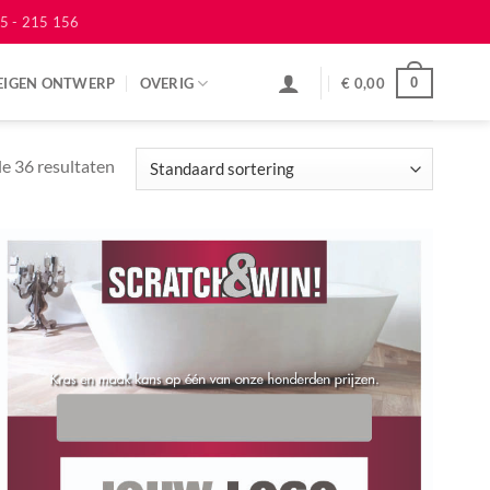
5 - 215 156
EIGEN ONTWERP
OVERIG
€
0,00
0
le 36 resultaten