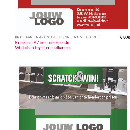
€
0,4
KRASKAARTEN A7 ONLINE DESIGNS EN UNIEKE CODES
Kraskaart A7 met unieke code
Winkels in tegels en badkamers