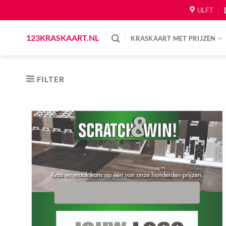
Skip
ULFT
to
content
123KRASKAART.NL
KRASKAART MET PRIJZEN
FILTER