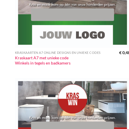
€
0,4
KRASKAARTEN A7 ONLINE DESIGNS EN UNIEKE CODES
Kraskaart A7 met unieke code
Winkels in tegels en badkamers