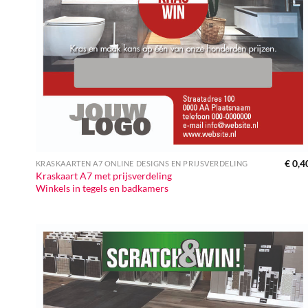
€
0,4
KRASKAARTEN A7 ONLINE DESIGNS EN PRIJSVERDELING
Kraskaart A7 met prijsverdeling
Winkels in tegels en badkamers