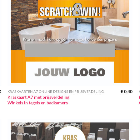
0
€
0,40
KRASKAARTEN A7 ONLINE DESIGNS EN PRIJSVERDELING
Kraskaart A7 met prijsverdeling
Winkels in tegels en badkamers