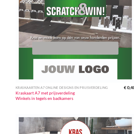
€
0,4
KRASKAARTEN A7 ONLINE DESIGNS EN PRIJSVERDELING
Kraskaart A7 met prijsverdeling
Winkels in tegels en badkamers