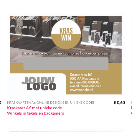
0
€
0,60
KRASKAARTEN A6 ONLINE DESIGNS EN UNIEKE CODES
Kraskaart A6 met unieke code
Winkels in tegels en badkamers