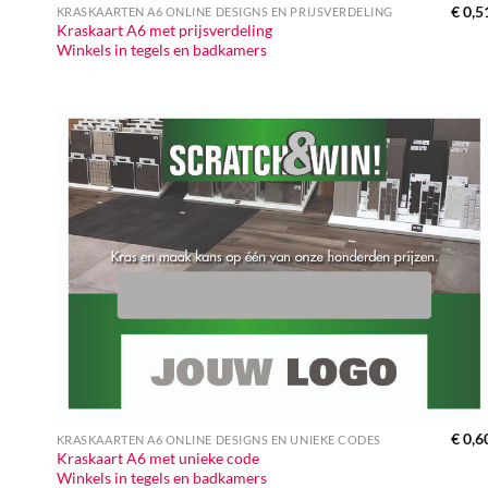
€
0,5
KRASKAARTEN A6 ONLINE DESIGNS EN PRIJSVERDELING
Kraskaart A6 met prijsverdeling
Winkels in tegels en badkamers
€
0,6
KRASKAARTEN A6 ONLINE DESIGNS EN UNIEKE CODES
Kraskaart A6 met unieke code
Winkels in tegels en badkamers