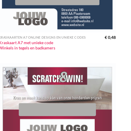
€
0,48
KRASKAARTEN A7 ONLINE DESIGNS EN UNIEKE CODES
Kraskaart A7 met unieke code
Winkels in tegels en badkamers