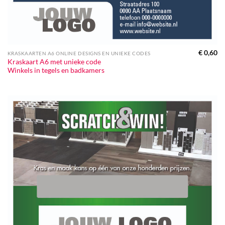
€
0,60
KRASKAARTEN A6 ONLINE DESIGNS EN UNIEKE CODES
Kraskaart A6 met unieke code
Winkels in tegels en badkamers