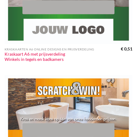
€
0,51
KRASKAARTEN A6 ONLINE DESIGNS EN PRIJSVERDELING
Kraskaart A6 met prijsverdeling
Winkels in tegels en badkamers