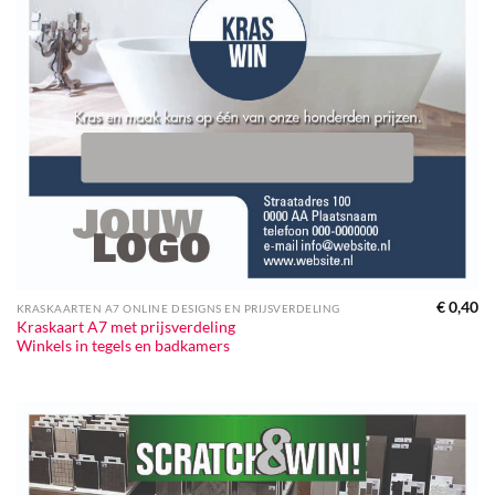
€
0,40
KRASKAARTEN A7 ONLINE DESIGNS EN PRIJSVERDELING
Kraskaart A7 met prijsverdeling
Winkels in tegels en badkamers