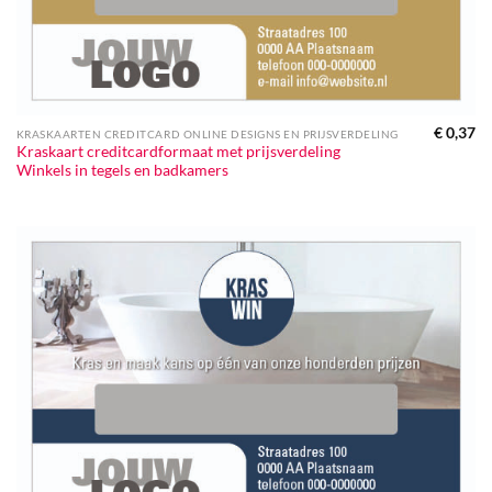
€
0,37
KRASKAARTEN CREDITCARD ONLINE DESIGNS EN PRIJSVERDELING
Kraskaart creditcardformaat met prijsverdeling
Winkels in tegels en badkamers