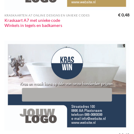
€
0,48
KRASKAARTEN A7 ONLINE DESIGNS EN UNIEKE CODES
Kraskaart A7 met unieke code
Winkels in tegels en badkamers