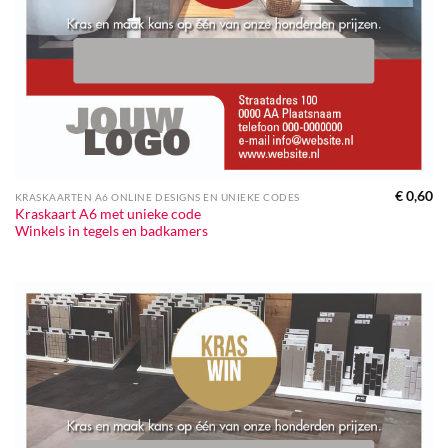
€
0,60
KRASKAARTEN A6 ONLINE DESIGNS EN UNIEKE CODES
Kraskaart A6 met unieke code
Winkels in tegels en badkamers