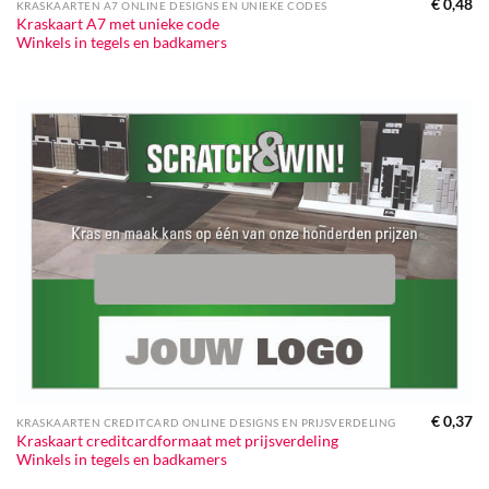
€
0,48
KRASKAARTEN A7 ONLINE DESIGNS EN UNIEKE CODES
Kraskaart A7 met unieke code
Winkels in tegels en badkamers
€
0,37
KRASKAARTEN CREDITCARD ONLINE DESIGNS EN PRIJSVERDELING
Kraskaart creditcardformaat met prijsverdeling
Winkels in tegels en badkamers